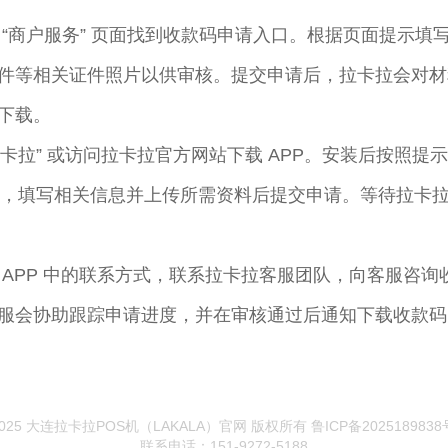
 “商户服务” 页面找到收款码申请入口。根据页面提示
件等相关证件照片以供审核。提交申请后，拉卡拉会对材
下载。
“拉卡拉” 或访问拉卡拉官方网站下载 APP。安装后按
款码”，填写相关信息并上传所需资料后提交申请。等待拉卡拉
 APP 中的联系方式，联系拉卡拉客服团队，向客服咨
服会协助跟踪申请进度，并在审核通过后通知下载收款码
 © 2025 大连拉卡拉POS机（LAKALA）官网 版权所有
鲁ICP备2025189838
联系电话：151-9272-5188