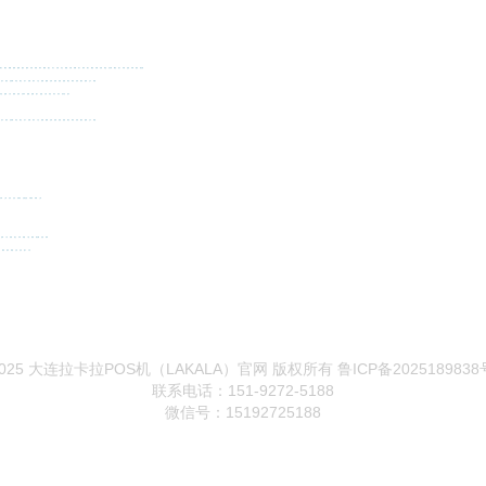
濠江
横栏
黄圃
惠城
惠阳
惠东
惠来
怀集
海陵
海丰
槐荫
惠山
邗江
汉南
洪山
黄陂
汉阳
海曙
虎门
厚街
黄江
横沥
洪梅
花溪
海盐
红谷滩
横县
涵江
浑南
皇姑
环翠
惠济
航空港
连平
陆河
龙泉驿
李沧
崂山
历下
历城
溧水
六合
栾城
鹿城
龙湾
莲湖
临潼
娄烦
寮步
禄劝
良庆
隆安
荔城
辽中
绿园
陉矿区
金阊
江东
镜湖
竞秀
尖草坪
晋源
金阳
晋宁
进贤
江南
经区
净月
经开
经开区
金水
连平
陆河
龙泉驿
李沧
崂山
历下
历城
溧水
六合
栾城
鹿城
龙湾
莲湖
临潼
娄烦
寮步
禄劝
良庆
隆安
荔城
辽中
绿园
石林
上林
沈河
沈北
苏家屯
沙依巴克
水磨沟
双阳
上街
息烽
小河
秀洲
西山
寻甸
新建
小蓝
象湖
西乡塘
仙游
秀屿
凌
雁塔
迎泽
阳曲
云岩
宜良
邕宁
于洪
 © 2025 大连拉卡拉POS机（LAKALA）官网 版权所有
鲁ICP备2025189838
联系电话：151-9272-5188
微信号：15192725188