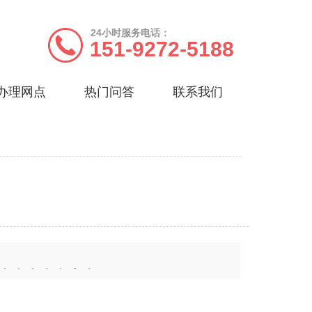
24小时服务电话：
151-9272-5188
办理网点
热门问答
联系我们
威海
文登
城阳
万州
渝中
九龙坡
万盛