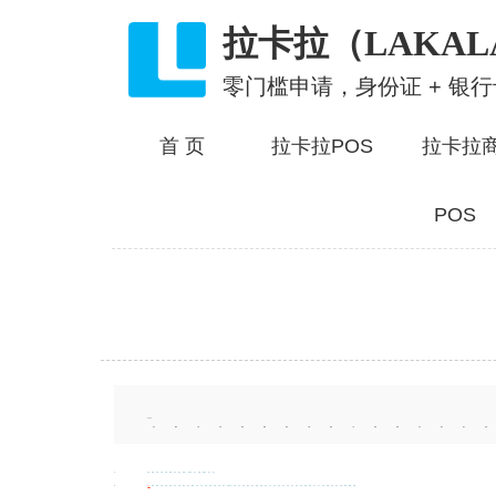
拉卡拉（LAKAL
零门槛申请，身份证 + 银
首 页
拉卡拉POS
拉卡拉
POS
热门城市：
北京
重庆
上海
天津
福州
福清
漳州
宁德
福安
广州
深圳
珠海
汕头
佛山
湛江
汕尾
A
安庆
安顺
安国
安阳
安陆
阿城
安达
鞍山
阿尔山
阿拉善
安丘
安康
阿克苏
安宁
安义
B
北京
蚌埠
亳州
北海
北流
百色
毕节
白银
保定
泊头
霸州
北安
白山
白城
本溪
北镇
北票
包头
巴彦淖尔
滨州
巴中
宝鸡
博乐
保山
北碚
巴南
璧山
白云
宝安
布吉
北市
白沟
宝山
北辰
宝坻
板芙
博罗
滨江
白下
滨湖
北塘
宝应
北仑
滨海
碑林
灞桥
宾阳