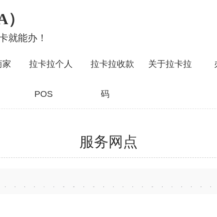
A）
行卡就能办！
商家
拉卡拉个人
拉卡拉收款
关于拉卡拉
POS
码
服务网点
陆丰
河源
清远
东莞
中山
兰州
石家庄
秦皇岛
郑州
哈尔滨
南昌
长春
南京
常州
苏州
连云港
沈阳
大连
济南
青岛
淄博
烟台