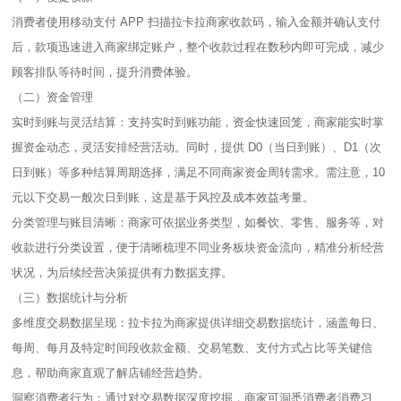
消费者使用移动支付 APP 扫描拉卡拉商家收款码，输入金额并确认支付
后，款项迅速进入商家绑定账户，整个收款过程在数秒内即可完成，减少
顾客排队等待时间，提升消费体验。​
（二）资金管理​
实时到账与灵活结算：支持实时到账功能，资金快速回笼，商家能实时掌
握资金动态，灵活安排经营活动。同时，提供 D0（当日到账）、D1（次
日到账）等多种结算周期选择，满足不同商家资金周转需求。需注意，10
元以下交易一般次日到账，这是基于风控及成本效益考量。​
分类管理与账目清晰：商家可依据业务类型，如餐饮、零售、服务等，对
收款进行分类设置，便于清晰梳理不同业务板块资金流向，精准分析经营
状况，为后续经营决策提供有力数据支撑。​
（三）数据统计与分析​
多维度交易数据呈现：拉卡拉为商家提供详细交易数据统计，涵盖每日、
每周、每月及特定时间段收款金额、交易笔数、支付方式占比等关键信
息，帮助商家直观了解店铺经营趋势。​
洞察消费者行为：通过对交易数据深度挖掘，商家可洞悉消费者消费习